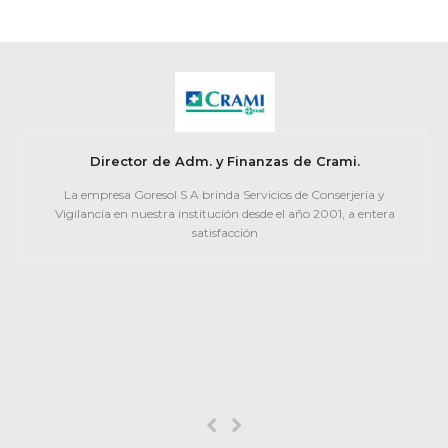
Director de Adm. y Finanzas de Crami.
La empresa Goresol S A brinda Servicios de Conserjería y
Vigilancia en nuestra institución desde el año 2001, a entera
satisfacción
Previous
Next
Slide
Slide