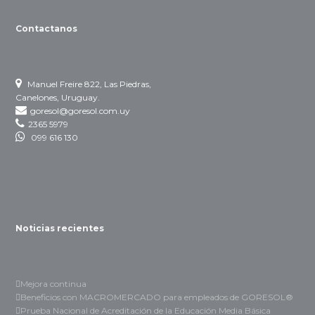
Contactanos
Manuel Freire 822, Las Piedras,
Canelones, Uruguay.
goresol@goresol.com.uy
2365 5979
099 616 130
Noticias recientes
Mejora continua
Beneficios con MACROMERCADO para empleados de GORESOL®
Prueba Nacional de Acreditación de la Educación Media Básica